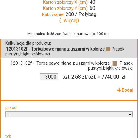
40
Karton zbiorczy X (cm):
60
Karton zbiorczy Y (cm):
200 / Polybag
Pakowanie:
(...więcej)
Minimalna ilość zamówienia hurtowego: 100 szt.
Kalkulacja dla produktu:
12013102f - Torba bawełniana z uszami w kolorze
Piasek
pustyni,błękit królewski
12013102f - Torba bawełniana z uszami w kolorze
Piasek
pustyni,błękit królewski
szt.
2.58
zł/szt.
=
7740.00
zł
Dodaj
przód:
tył: