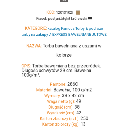
KOD:
12013102f
Piasek pustyni,błękit królewski
KATEGORIE:
katalog Famous
Torby & podróże
torby na zakupy
♪ EXPRESS
BAWEŁNIANE JUTOWE
Torba bawełniana z uszami w
NAZWA:
kolorze
Torba bawełniana bez przegródek.
OPIS:
Długość uchwytów 29 cm. Bawełna
100g/m².
286C
Pantone:
Bawełna, 100 g/m2
Materiał:
38 x 42 cm
Wymiary:
49
Waga netto (g):
38
Długość (cm):
42
Wysokość (cm):
250
Karton zbiorczy (szt.):
13
Karton zbiorczy (kg):