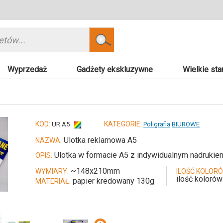
Szukaj
Wyprzedaż
Gadżety ekskluzywne
Wielkie sta
KOD:
KATEGORIE:
UR A5
Poligrafia
BIUROWE
Ulotka reklamowa A5
NAZWA:
Ulotka w formacie A5 z indywidualnym nadrukie
OPIS:
~148x210mm
WYMIARY:
ILOŚĆ KOLORÓ
ilość kolorów
papier kredowany 130g
MATERIAŁ: