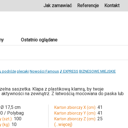
Jak zamawiać
Referencje
Kontakt
ny
Ostatnio oglądane
& podróże
plecaki
Nowości Famous
♪ EXPRESS
BIZNESOWE MIEJSKIE
lna saszetka. Klapa z plastikową klamrą, by twoje
 aktywności na zewnątrz. Z łatwością mocowana do paska lub
 Ø 17,5 cm
41
Karton zbiorczy X (cm):
0 / Polybag
41
Karton zbiorczy Y (cm):
100
25
 (szt.):
Karton zbiorczy Z (cm):
10
(...więcej)
 (kg):