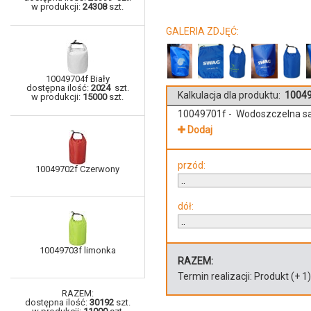
w produkcji:
24308
szt.
GALERIA ZDJĘĆ:
10049704f Biały
dostępna ilość:
2024
szt.
Kalkulacja dla produktu:
10049
w produkcji:
15000
szt.
10049701f - Wodoszczelna s
Dodaj
przód:
10049702f Czerwony
dół:
10049703f limonka
RAZEM:
Termin realizacji:
Produkt
(+
1
RAZEM:
dostępna ilość:
30192
szt.