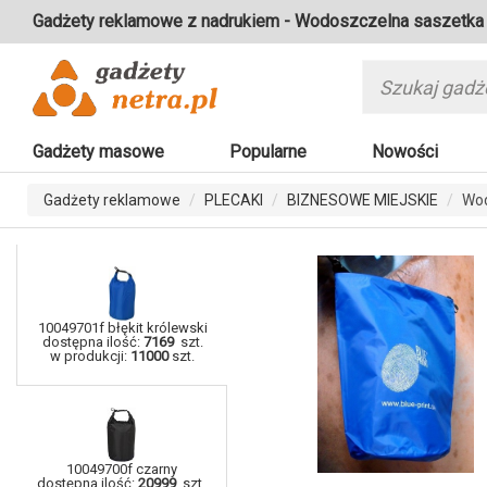
Gadżety reklamowe z nadrukiem - Wodoszczelna saszetk
Gadżety masowe
Popularne
Nowości
Gadżety reklamowe
PLECAKI
BIZNESOWE MIEJSKIE
Wod
10049701f błękit królewski
dostępna ilość:
7169
szt.
w produkcji:
11000
szt.
10049700f czarny
dostępna ilość:
20999
szt.