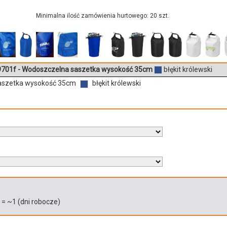
Minimalna ilość zamówienia hurtowego: 20 szt.
701f - Wodoszczelna saszetka wysokość 35cm
błękit królewski
aszetka wysokość 35cm
błękit królewski
)
= ~
1
(dni robocze)