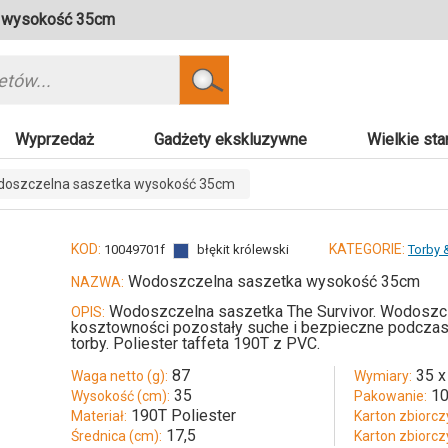
a wysokość 35cm
Szukaj
Wyprzedaż
Gadżety ekskluzywne
Wielkie sta
oszczelna saszetka wysokość 35cm
KOD:
KATEGORIE:
10049701f
błękit królewski
Torby 
Wodoszczelna saszetka wysokość 35cm
NAZWA:
Wodoszczelna saszetka The Survivor. Wodoszcze
OPIS:
kosztowności pozostały suche i bezpieczne podczas
torby. Poliester taffeta 190T z PVC.
87
35 x
Waga netto (g):
Wymiary:
35
10
Wysokość (cm):
Pakowanie:
190T Poliester
Materiał:
Karton zbiorczy
17,5
Średnica (cm):
Karton zbiorczy