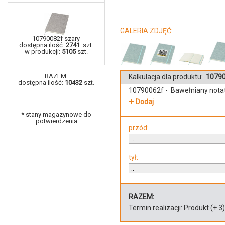
GALERIA ZDJĘĆ:
10790082f szary
dostępna ilość:
2741
szt.
w produkcji:
5105
szt.
RAZEM:
Kalkulacja dla produktu:
10790
dostępna ilość:
10432
szt.
10790062f - Bawełniany notat
Dodaj
* stany magazynowe do
potwierdzenia
przód:
tył:
RAZEM:
Termin realizacji:
Produkt
(+
3