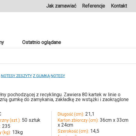
Jak zamawiać
Referencje
Kontakt
ny
Ostatnio oglądane
NOTESY ZESZYTY
Z GUMKĄ
NOTESY
y pochodzącej z recyklingu. Zawiera 80 kartek w linie o
czną gumkę do zamykania, zakładkę ze wstążki i zaokrąglone
C
21,1
Długość (cm):
50 sztuk
36cm x 33cm
zny (szt.):
Karton zbiorczy (cm):
x 24cm
235
:
14,5
Szerokość (cm):
13kg
 (kg):