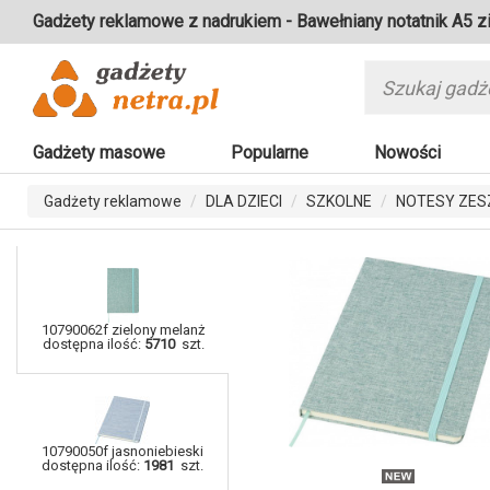
Gadżety reklamowe z nadrukiem - Bawełniany notatnik A5 z
Gadżety masowe
Popularne
Nowości
Gadżety reklamowe
DLA DZIECI
SZKOLNE
NOTESY ZES
10790062f zielony melanż
dostępna ilość:
5710
szt.
10790050f jasnoniebieski
dostępna ilość:
1981
szt.