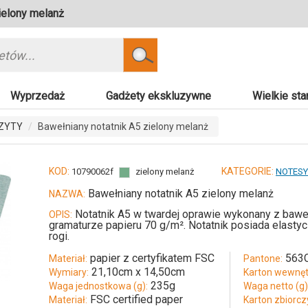
ielony melanż
Szukaj
Wyprzedaż
Gadżety ekskluzywne
Wielkie sta
ZYTY
Bawełniany notatnik A5 zielony melanż
KOD:
KATEGORIE:
10790062f
zielony melanż
NOTESY
Bawełniany notatnik A5 zielony melanż
NAZWA:
Notatnik A5 w twardej oprawie wykonany z bawełn
OPIS:
gramaturze papieru 70 g/m². Notatnik posiada elasty
rogi.
papier z certyfikatem FSC
563
Materiał:
Pantone:
21,10cm x 14,50cm
Wymiary:
Karton wewnętr
235g
Waga jednostkowa (g):
Waga netto (g)
FSC certified paper
Materiał:
Karton zbiorczy