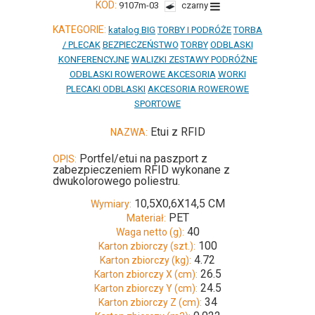
KOD:
9107m-03
czarny
KATEGORIE:
katalog BIG
TORBY I PODRÓŻE
TORBA
/ PLECAK
BEZPIECZEŃSTWO
TORBY
ODBLASKI
KONFERENCYJNE
WALIZKI ZESTAWY PODRÓŻNE
ODBLASKI ROWEROWE AKCESORIA
WORKI
PLECAKI ODBLASKI
AKCESORIA ROWEROWE
SPORTOWE
Etui z RFID
NAZWA:
Portfel/etui na paszport z
OPIS:
zabezpieczeniem RFID wykonane z
dwukolorowego poliestru.
10,5X0,6X14,5 CM
Wymiary:
PET
Materiał:
40
Waga netto (g):
100
Karton zbiorczy (szt.):
4.72
Karton zbiorczy (kg):
26.5
Karton zbiorczy X (cm):
24.5
Karton zbiorczy Y (cm):
34
Karton zbiorczy Z (cm):