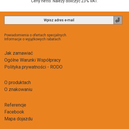
Ceny netto. Należy doliczyć 23% VAT.
Zapi
do
newsl
Powiadomienia o ofertach specjalnych.
Informacje o wyjątkowych rabatach.
Jak zamawiać
Ogólne Warunki Współpracy
Polityka prywatności - RODO
O produktach
O znakowaniu
Referencje
Facebook
Mapa dojazdu