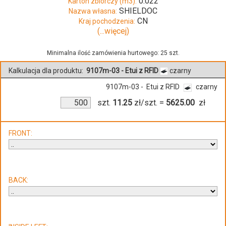
0.022
Karton zbiorczy (m3):
SHIELDOC
Nazwa własna:
CN
Kraj pochodzenia:
(...więcej)
Minimalna ilość zamówienia hurtowego: 25 szt.
Kalkulacja dla produktu:
9107m-03 - Etui z RFID
czarny
9107m-03 - Etui z RFID
czarny
szt.
11.25
zł/szt.
=
5625.00
zł
FRONT:
BACK: