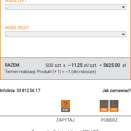
INSIDE LEFT:
INSIDE RIGHT:
500
szt. x ~
11.25
zł/szt. =
5625.00
zł
RAZEM:
Termin realizacji:
Produkt
(+
1
)
= ~
1
(dni robocze)
Infolinia: 33 812 56 17
Jak zamawiać?
ZAPYTAJ
POBIERZ