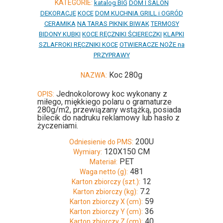
KATEGORIE:
katalog BIG
DOM I SALON
DEKORACJE
KOCE
DOM KUCHNIA GRILL i OGRÓD
CERAMIKA
NA TARAS PIKNIK BIWAK
TERMOSY
BIDONY KUBKI
KOCE RĘCZNIKI ŚCIERECZKI
KLAPKI
SZLAFROKI RĘCZNIKI KOCE
OTWIERACZE NOŻE na
PRZYPRAWY
Koc 280g
NAZWA:
Jednokolorowy koc wykonany z
OPIS:
miłego, miękkiego polaru o gramaturze
280g/m2, przewiązany wstążką, posiada
bilecik do nadruku reklamowy lub hasło z
życzeniami.
200U
Odniesienie do PMS:
120X150 CM
Wymiary:
PET
Materiał:
481
Waga netto (g):
12
Karton zbiorczy (szt.):
7.2
Karton zbiorczy (kg):
59
Karton zbiorczy X (cm):
36
Karton zbiorczy Y (cm):
40
Karton zbiorczy Z (cm):