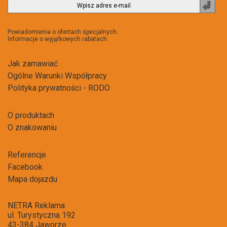
Zapi
do
newsl
Powiadomienia o ofertach specjalnych.
Informacje o wyjątkowych rabatach.
Jak zamawiać
Ogólne Warunki Współpracy
Polityka prywatności - RODO
O produktach
O znakowaniu
Referencje
Facebook
Mapa dojazdu
NETRA Reklama
ul. Turystyczna 192
43-384 Jaworze