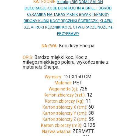
KATEGORIE:
katalog BIG
DOM I SALON
DEKORACJE
KOCE
DOM KUCHNIA GRILL i OGRÓD
CERAMIKA
NA TARAS PIKNIK BIWAK
TERMOSY
BIDONY KUBKI
KOCE RĘCZNIKI ŚCIERECZKI
KLAPKI
SZLAFROKI RĘCZNIKI KOCE
OTWIERACZE NOŻE na
PRZYPRAWY
Koc duży Sherpa
NAZWA:
Bardzo miękki koc. Koc z
OPIS:
miłego,miękkiego polaru, wykończenie z
materiału Sherpa.
120X150 CM
Wymiary:
PET
Materiał:
726
Waga netto (g):
12
Karton zbiorczy (szt.):
11
Karton zbiorczy (kg):
60
Karton zbiorczy X (cm):
38
Karton zbiorczy Y (cm):
55
Karton zbiorczy Z (cm):
0.125
Karton zbiorczy (m3):
ZERMATT
Nazwa własna: