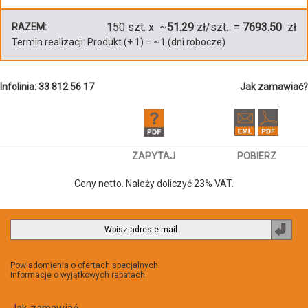
150
szt. x ~
51.29
zł/szt. =
7693.50
zł
RAZEM:
Termin realizacji:
Produkt
(+
1
)
= ~
1
(dni robocze)
Infolinia: 33 812 56 17
Jak zamawiać?
ZAPYTAJ
POBIERZ
Ceny netto. Należy doliczyć 23% VAT.
Zapi
do
newsl
Powiadomienia o ofertach specjalnych.
Informacje o wyjątkowych rabatach.