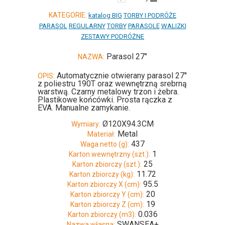
KATEGORIE:
katalog BIG
TORBY I PODRÓŻE
PARASOL
REGULARNY
TORBY
PARASOLE
WALIZKI
ZESTAWY PODRÓŻNE
Parasol 27"
NAZWA:
Automatycznie otwierany parasol 27''
OPIS:
z poliestru 190T oraz wewnętrzną srebrną
warstwą. Czarny metalowy trzon i żebra.
Plastikowe końcówki. Prosta rączka z
EVA. Manualne zamykanie.
Ø120X94.3CM
Wymiary:
Metal
Materiał:
437
Waga netto (g):
1
Karton wewnętrzny (szt.):
25
Karton zbiorczy (szt.):
11.72
Karton zbiorczy (kg):
95.5
Karton zbiorczy X (cm):
20
Karton zbiorczy Y (cm):
19
Karton zbiorczy Z (cm):
0.036
Karton zbiorczy (m3):
SWANSEA+
Nazwa własna: