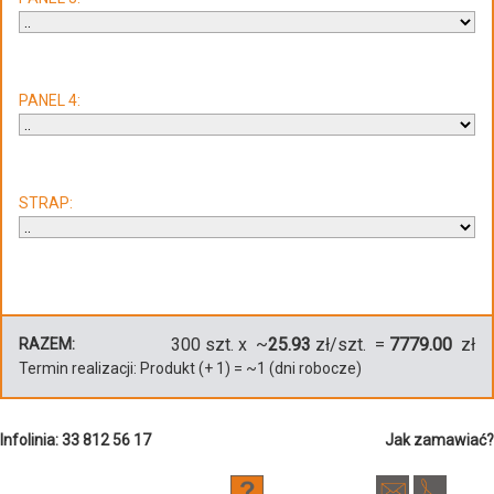
PANEL 4:
STRAP:
300
szt. x ~
25.93
zł/szt. =
7779.00
zł
RAZEM:
Termin realizacji:
Produkt
(+
1
)
= ~
1
(dni robocze)
Infolinia: 33 812 56 17
Jak zamawiać?