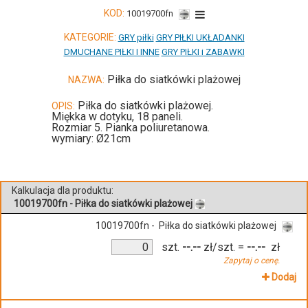
KOD:
10019700fn
KATEGORIE:
GRY piłki
GRY PIŁKI UKŁADANKI
DMUCHANE PIŁKI I INNE
GRY PIŁKI i ZABAWKI
Piłka do siatkówki plażowej
NAZWA:
Piłka do siatkówki plażowej.
OPIS:
Miękka w dotyku, 18 paneli.
Rozmiar 5. Pianka poliuretanowa.
wymiary: Ø21cm
Kalkulacja dla produktu:
10019700fn - Piłka do siatkówki plażowej
10019700fn - Piłka do siatkówki plażowej
szt.
--.--
zł/szt.
=
--.--
zł
Zapytaj o cenę.
Dodaj