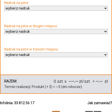
Nadruk na piłce:
Nadruk na piłce w drugim miejscu:
Nadruk na piłce w trzecim miejscu:
0
szt. x ~
--.--
zł/szt. =
--.--
zł
RAZEM:
Termin realizacji:
Produkt
(+
3
)
= ~
3
(dni robocze)
Infolinia: 33 812 56 17
Jak zamawiać?