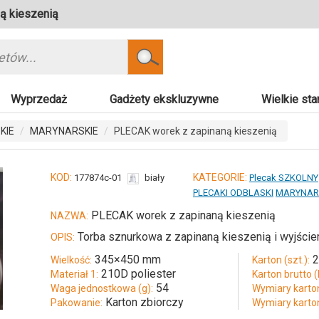
ą kieszenią
Szukaj
Wyprzedaż
Gadżety ekskluzywne
Wielkie sta
KIE
MARYNARSKIE
PLECAK worek z zapinaną kieszenią
KOD:
KATEGORIE:
177874c-01
biały
Plecak SZKOLNY
PLECAKI ODBLASKI
MARYNAR
PLECAK worek z zapinaną kieszenią
NAZWA:
Torba sznurkowa z zapinaną kieszenią i wyjściem
OPIS:
345×450 mm
Wielkość:
Karton (szt.):
210D poliester
Materiał 1:
Karton brutto (
54
Waga jednostkowa (g):
Wymiary karto
Karton zbiorczy
Pakowanie:
Wymiary karto