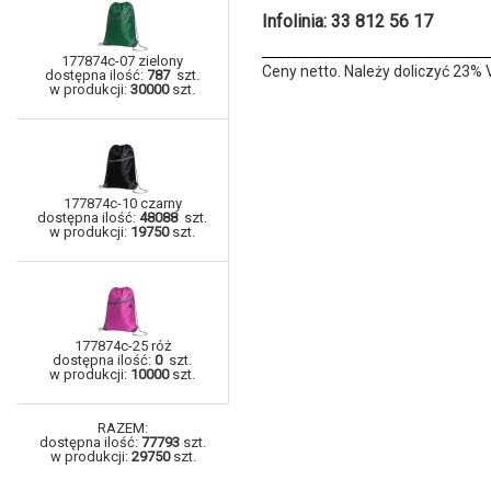
Infolinia: 33 812 56 17
177874c-07 zielony
Ceny netto. Należy doliczyć 23% 
dostępna ilość:
787
szt.
w produkcji:
30000
szt.
177874c-10 czarny
dostępna ilość:
48088
szt.
w produkcji:
19750
szt.
177874c-25 róż
dostępna ilość:
0
szt.
w produkcji:
10000
szt.
RAZEM:
dostępna ilość:
77793
szt.
w produkcji:
29750
szt.