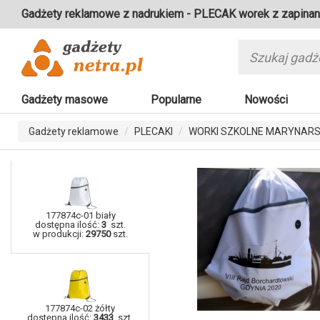
Gadżety reklamowe z nadrukiem - PLECAK worek z zapinan
Gadżety masowe
Popularne
Nowości
Gadżety reklamowe
PLECAKI
WORKI SZKOLNE MARYNARS
177874c-01 biały
dostępna ilość:
3
szt.
w produkcji:
29750
szt.
177874c-02 żółty
dostępna ilość:
3433
szt.