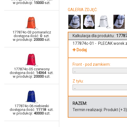
w produkcji:
15000
szt.
GALERIA ZDJĘĆ:
177874c-03 pomarańcz
Kalkulacja dla produktu:
17787
dostępna ilość:
0
szt.
w produkcji:
20000
szt.
177874c-01 - PLECAK worek z
Dodaj
Front - pod zamkiem:
177874c-05 czerwony
dostępna ilość:
14364
szt.
w produkcji:
20000
szt.
Z tyłu:
RAZEM:
177874c-06 niebieski
dostępna ilość:
11118
szt.
Termin realizacji:
Produkt
(+
3
w produkcji:
40000
szt.