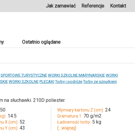
Jak zamawiać
Referencje
Kontakt
ny
Ostatnio oglądane
SPORTOWE TURYSTYCZNE
WORKI SZKOLNE MARYNARSKIE
WORKI
SKIE
WORKI SZKOLNE
PLECAKI
Torby i podróże
Torby ze sznurkiem
 na słuchawki. 210D poliester.
250
24
Wymiary kartonu Z (cm):
14.5
70 g/m2
kg):
Gramatura 1:
52
5 kg
nu X (cm):
Ładowność torby:
43
(...więcej)
nu Y (cm):