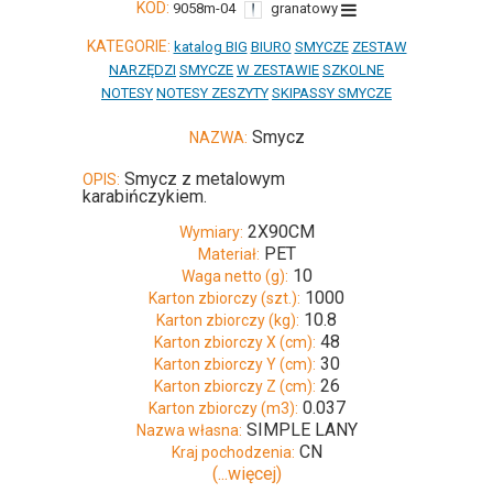
KOD:
9058m-04
granatowy
KATEGORIE:
katalog BIG
BIURO
SMYCZE
ZESTAW
NARZĘDZI
SMYCZE
W ZESTAWIE
SZKOLNE
NOTESY
NOTESY ZESZYTY
SKIPASSY SMYCZE
Smycz
NAZWA:
Smycz z metalowym
OPIS:
karabińczykiem.
2X90CM
Wymiary:
PET
Materiał:
10
Waga netto (g):
1000
Karton zbiorczy (szt.):
10.8
Karton zbiorczy (kg):
48
Karton zbiorczy X (cm):
30
Karton zbiorczy Y (cm):
26
Karton zbiorczy Z (cm):
0.037
Karton zbiorczy (m3):
SIMPLE LANY
Nazwa własna:
CN
Kraj pochodzenia:
(...więcej)