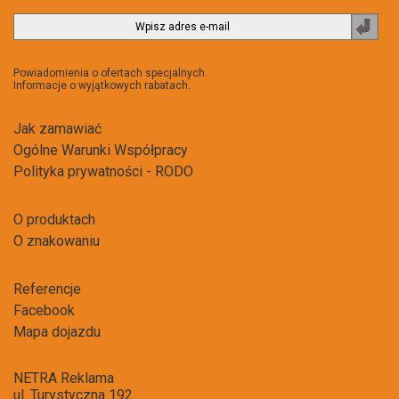
Zapi
do
newsl
Powiadomienia o ofertach specjalnych.
Informacje o wyjątkowych rabatach.
Jak zamawiać
Ogólne Warunki Współpracy
Polityka prywatności - RODO
O produktach
O znakowaniu
Referencje
Facebook
Mapa dojazdu
NETRA Reklama
ul. Turystyczna 192