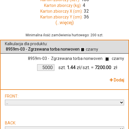
4
Karton zbiorczy (kg):
32
Karton zbiorczy X (cm):
36
Karton zbiorczy Y (cm):
(...więcej)
Minimalna ilość zamówienia hurtowego: 200 szt.
Kalkulacja dla produktu:
8959m-03 - Zgrzewana torba nonwoven
czarny
8959m-03 - Zgrzewana torba nonwoven
czarny
szt.
1.44
zł/szt.
=
7200.00
zł
Dodaj
FRONT:
BACK: