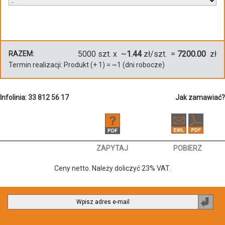
5000
szt. x ~
1.44
zł/szt. =
7200.00
zł
RAZEM:
Termin realizacji:
Produkt
(+
1
)
= ~
1
(dni robocze)
Infolinia: 33 812 56 17
Jak zamawiać?
ZAPYTAJ
POBIERZ
Ceny netto. Należy doliczyć 23% VAT.
Zapi
do
newsl