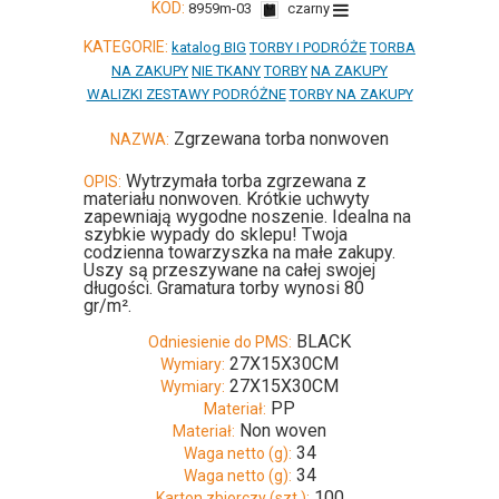
KOD:
8959m-03
czarny
KATEGORIE:
katalog BIG
TORBY I PODRÓŻE
TORBA
NA ZAKUPY
NIE TKANY
TORBY
NA ZAKUPY
WALIZKI ZESTAWY PODRÓŻNE
TORBY NA ZAKUPY
Zgrzewana torba nonwoven
NAZWA:
Wytrzymała torba zgrzewana z
OPIS:
materiału nonwoven. Krótkie uchwyty
zapewniają wygodne noszenie. Idealna na
szybkie wypady do sklepu! Twoja
codzienna towarzyszka na małe zakupy.
Uszy są przeszywane na całej swojej
długości. Gramatura torby wynosi 80
gr/m².
BLACK
Odniesienie do PMS:
27X15X30CM
Wymiary:
27X15X30CM
Wymiary:
PP
Materiał:
Non woven
Materiał:
34
Waga netto (g):
34
Waga netto (g):
100
Karton zbiorczy (szt.):