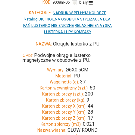
KOD:
9008m-06
biały
KATEGORIE:
NADRUK W PEŁNYM KOLORZE
katalog BIG
HIGIENA OSOBISTA
STYLIZACJA DLA
PAŃ
LUSTERKO
HIGIENICZNE
RELAX HIGIENA i SPA
LUSTERKA LUPY KOMPASY
Okrągłe lusterko z PU
NAZWA:
Podwójne okrągłe lusterko
OPIS:
magnetyczne w obudowie z PU.
Ø6X0.5CM
Wymiary:
PU
Materiał:
37
Waga netto (g):
50
Karton wewnętrzny (szt.):
200
Karton zbiorczy (szt.):
9
Karton zbiorczy (kg):
44
Karton zbiorczy X (cm):
28
Karton zbiorczy Y (cm):
17
Karton zbiorczy Z (cm):
0,021
Karton zbiorczy (m3):
GLOW ROUND
Nazwa własna: