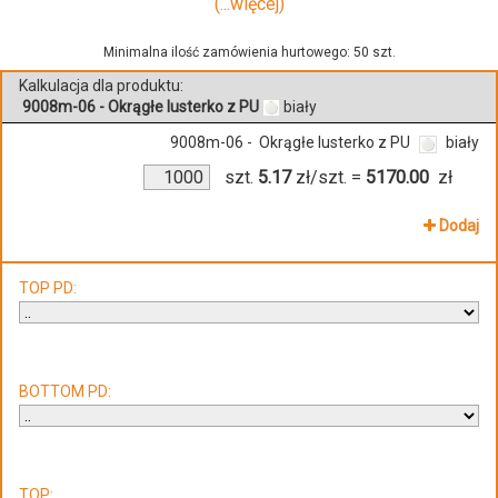
(...więcej)
Minimalna ilość zamówienia hurtowego: 50 szt.
Kalkulacja dla produktu:
9008m-06 - Okrągłe lusterko z PU
biały
9008m-06 - Okrągłe lusterko z PU
biały
szt.
5.17
zł/szt.
=
5170.00
zł
Dodaj
TOP PD:
BOTTOM PD:
TOP: