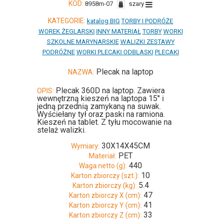
KOD:
8958m-07
szary
KATEGORIE:
katalog BIG
TORBY I PODRÓŻE
WOREK ŻEGLARSKI
INNY MATERIAŁ
TORBY
WORKI
SZKOLNE MARYNARSKIE
WALIZKI ZESTAWY
PODRÓŻNE
WORKI PLECAKI ODBLASKI
PLECAKI
Plecak na laptop
NAZWA:
Plecak 360D na laptop. Zawiera
OPIS:
wewnętrzną kieszeń na laptopa 15'' i
jedną przednią zamykaną na suwak.
Wyściełany tył oraz paski na ramiona.
Kieszeń na tablet. Z tyłu mocowanie na
stelaż walizki.
30X14X45CM
Wymiary:
PET
Materiał:
440
Waga netto (g):
10
Karton zbiorczy (szt.):
5.4
Karton zbiorczy (kg):
47
Karton zbiorczy X (cm):
41
Karton zbiorczy Y (cm):
33
Karton zbiorczy Z (cm):