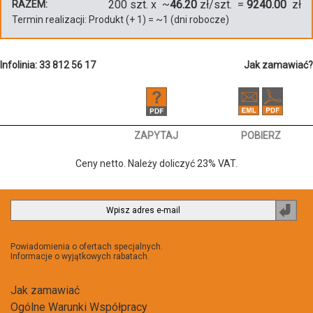
200
szt. x ~
46.20
zł/szt. =
9240.00
zł
RAZEM:
Termin realizacji:
Produkt
(+
1
)
= ~
1
(dni robocze)
Infolinia: 33 812 56 17
Jak zamawiać?
ZAPYTAJ
POBIERZ
Ceny netto. Należy doliczyć 23% VAT.
Zapi
do
newsl
Powiadomienia o ofertach specjalnych.
Informacje o wyjątkowych rabatach.
Jak zamawiać
Ogólne Warunki Współpracy