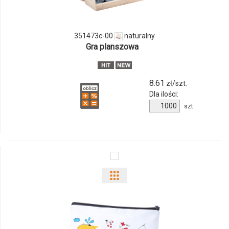
351473c-
00
351473c-00
naturalny
Gra planszowa
8.61
zł/szt.
Dla ilości:
Ilość
szt.
produktu
351473c-
00
Pokaż
odmiany
i