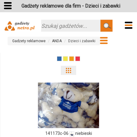
Gadżety reklamowe dla firm - Dzieci i zabawki
Szukaj
Gadżety reklamowe
ANDA
Dzieci i zabawki
Pokaż
odmiany
i
ilości
produktu
141173c-
141173c-06
niebieski