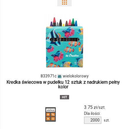
Pokaż
odmiany
i
ilości
produktu
833971c
833971c
wielokolorowy
Kredka świecowa w pudełku 12 sztuk z nadrukiem pełny
kolor
3.75
zł/szt.
Dla ilości:
Ilość
szt.
produktu