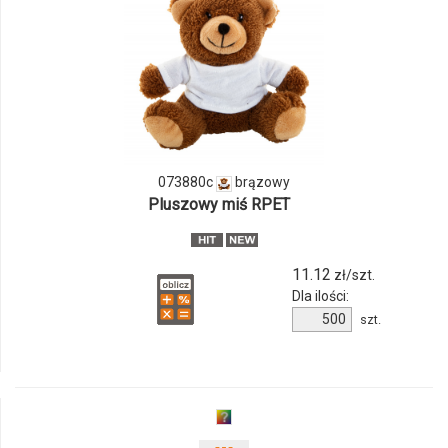
i
ilości
produktu
073880c
073880c
brązowy
Pluszowy miś RPET
11.12
zł/szt.
Dla ilości:
Ilość
szt.
produktu
073880c