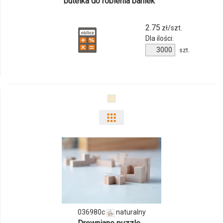
butelka do robienia baniek
2.75
zł/szt.
Dla ilości:
Ilość
szt.
produktu
170974c-
02
Pokaż
odmiany
i
ilości
produktu
036980c
naturalny
036980c