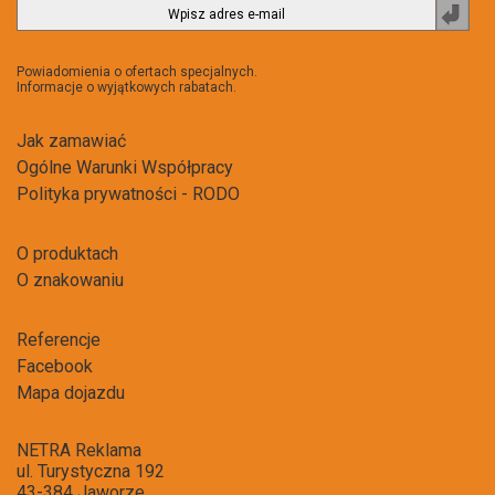
Zapi
do
newsl
Powiadomienia o ofertach specjalnych.
Informacje o wyjątkowych rabatach.
Jak zamawiać
Ogólne Warunki Współpracy
Polityka prywatności - RODO
O produktach
O znakowaniu
Referencje
Facebook
Mapa dojazdu
NETRA Reklama
ul. Turystyczna 192
43-384 Jaworze