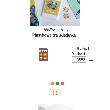
i
ilości
produktu
188676c
biały
188676c
Plastikowa gra układanka
1.29
zł/szt.
Dla ilości:
Ilość
szt.
produktu
188676c
Pokaż
odmiany