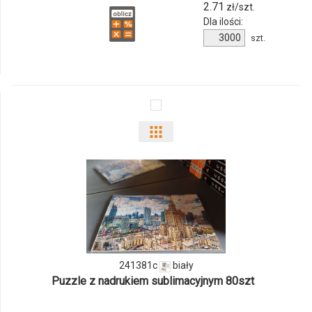
2.71
zł/szt.
Dla ilości:
Ilość
szt.
produktu
127278c-
01
Pokaż
odmiany
i
ilości
produktu
241381c
biały
241381c
Puzzle z nadrukiem sublimacyjnym 80szt