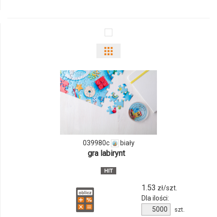
833971c
Pokaż
odmiany
i
ilości
produktu
039980c
biały
039980c
gra labirynt
1.53
zł/szt.
Dla ilości:
Ilość
szt.