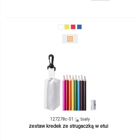
produktu
808871c
Pokaż
odmiany
i
ilości
produktu
127278c-
01
127278c-01
biały
zestaw kredek ze strugaczką w etui