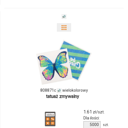
01
Pokaż
odmiany
i
ilości
produktu
808871c
808871c
wielokolorowy
tatuaż zmywalny
1.61
zł/szt.
Dla ilości:
Ilość
szt.