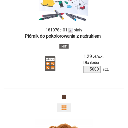
ilości
produktu
181078c-
181078c-01
biały
Piórnik do pokolorowania z nadrukiem
01
1.29
zł/szt.
Dla ilości:
Ilość
szt.
produktu
181078c-
01
Pokaż
odmiany