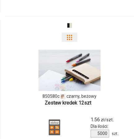
produktu
039980c
Pokaż
odmiany
i
ilości
produktu
850580c
czarny, beżowy
850580c
Zestaw kredek 12szt
1.56
zł/szt.
Dla ilości:
Ilość
szt.