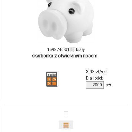
i
ilości
produktu
169874c-
01
169874c-01
biały
skarbonka z otwieranym nosem
3.93
zł/szt.
Dla ilości:
Ilość
szt.
produktu
169874c-
01
Pokaż