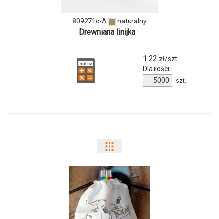
A
809271c-A
naturalny
Drewniana linijka
1.22
zł/szt.
Dla ilości:
Ilość
szt.
produktu
809271c-
A
Pokaż
odmiany
i
ilości