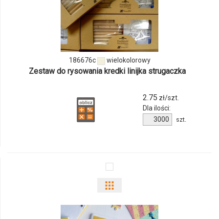
ilości
produktu
186676c
186676c
wielokolorowy
Zestaw do rysowania kredki linijka strugaczka
2.75
zł/szt.
Dla ilości:
Ilość
szt.
produktu
186676c
Pokaż
odmiany