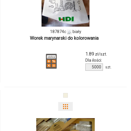
produktu
187874c
187874c
biały
Worek marynarski do kolorowania
1.89
zł/szt.
Dla ilości:
Ilość
szt.
produktu
187874c
Pokaż
odmiany
i