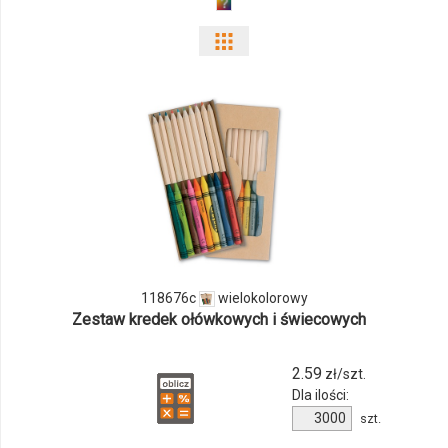
Pokaż
odmiany
i
ilości
produktu
118676c
118676c
wielokolorowy
Zestaw kredek ołówkowych i świecowych
2.59
zł/szt.
Dla ilości:
Ilość
szt.
produktu