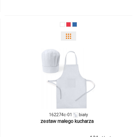
produktu
850580c
Pokaż
odmiany
i
ilości
produktu
162274c-
01
162274c-01
biały
zestaw małego kucharza