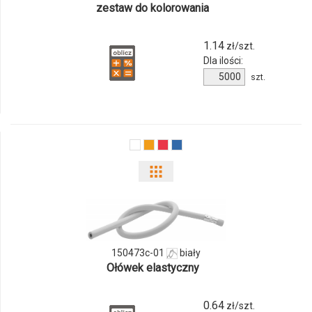
zestaw do kolorowania
1.14
zł/szt.
Dla ilości:
Ilość
szt.
produktu
131374c
Pokaż
odmiany
i
150473c-01
biały
ilości
Ołówek elastyczny
produktu
0.64
zł/szt.
150473c-