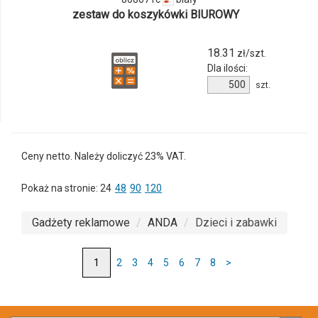
zestaw do koszykówki BIUROWY
18.31
zł/szt.
Dla ilości:
Ilość
szt.
produktu
808071c
Ceny netto. Należy doliczyć 23% VAT.
Pokaż na stronie:
24
48
90
120
Gadżety reklamowe
ANDA
Dzieci i zabawki
2
3
4
5
6
7
8
>