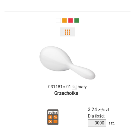
118676c
Pokaż
odmiany
i
ilości
produktu
031181c-01
biały
031181c-
Grzechotka
01
3.24
zł/szt.
Dla ilości:
Ilość
szt.
produktu
031181c-