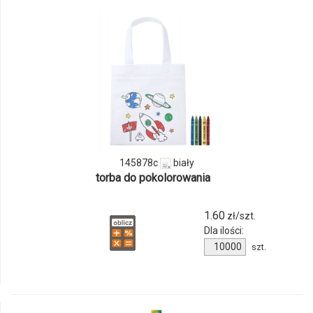
odmiany
i
ilości
produktu
145878c
145878c
biały
torba do pokolorowania
1.60
zł/szt.
Dla ilości:
Ilość
szt.
produktu
145878c