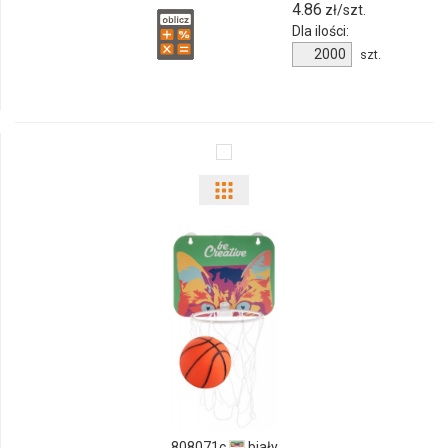
4.86
zł/szt.
Dla ilości:
Ilość
szt.
produktu
241381c
Pokaż
odmiany
i
ilości
produktu
808071c
808071c
biały