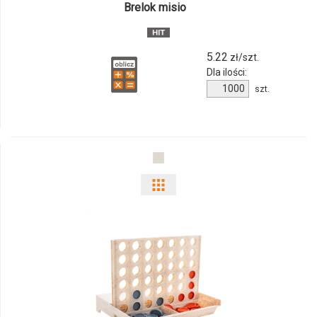
Brelok misio
06
5.22
zł/szt.
Dla ilości:
Ilość
szt.
produktu
141173c-
06
Pokaż
odmiany
i
ilości
produktu