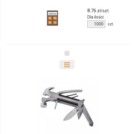
8.76
zł/szt.
Dla ilości:
Ilość
szt.
produktu
10451071f
Pokaż
odmiany
i
ilości
produktu
75111p