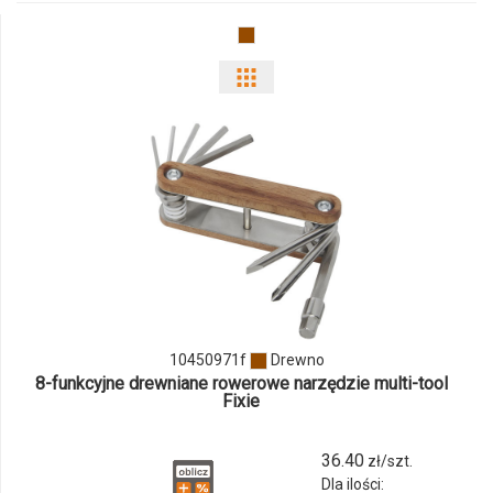
Pokaż
odmiany
i
ilości
produktu
10450971f
10450971f
Drewno
8-funkcyjne drewniane rowerowe narzędzie multi-tool
Fixie
36.40
zł/szt.
Dla ilości: