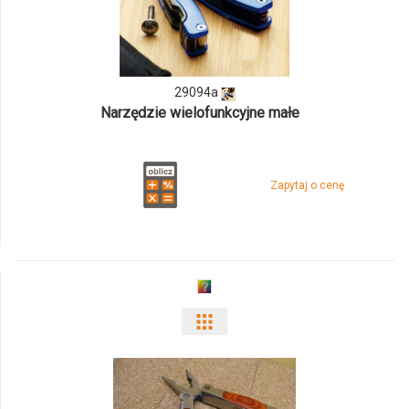
produktu
29094a
29094a
Narzędzie wielofunkcyjne małe
Zapytaj o cenę
Pokaż
odmiany
i