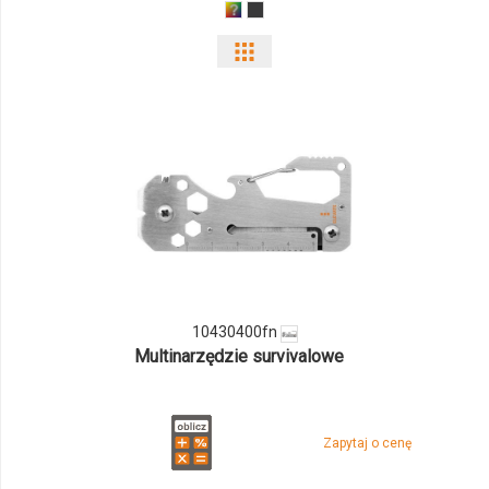
Pokaż
odmiany
i
ilości
produktu
10430400fn
10430400fn
Multinarzędzie survivalowe
Zapytaj o cenę