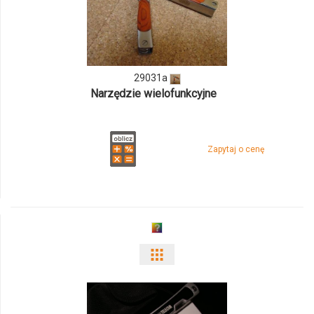
ilości
produktu
29031a
29031a
Narzędzie wielofunkcyjne
Zapytaj o cenę
Pokaż
odmiany
i