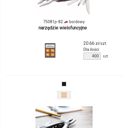
75081p-
82
75081p-82
bordowy
narzędzie wielofuncyjne
20.66
zł/szt.
Dla ilości:
Ilość
szt.
produktu
75081p-
82
Pokaż
odmiany
i