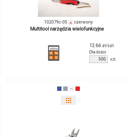
ilości
produktu
102079c-05
czerwony
102079c-
Multitool narzędzia wielofunkcyjne
05
12.66
zł/szt.
Dla ilości:
Ilość
szt.
produktu
102079c-
05
Pokaż
odmiany
i