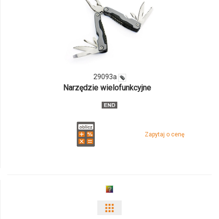
i
ilości
produktu
29093a
29093a
Narzędzie wielofunkcyjne
Zapytaj o cenę
Pokaż