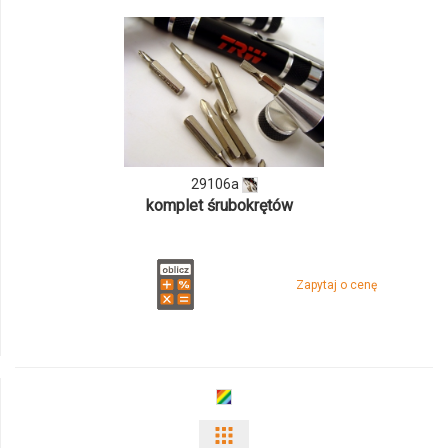
odmiany
i
ilości
produktu
29106a
29106a
komplet śrubokrętów
Zapytaj o cenę
Pokaż