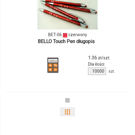
i
ilości
produktu
BET-06
czerwony
BELLO Touch Pen długopis
BET-
06
1.36
zł/szt.
Dla ilości:
Ilość
szt.
produktu
BET-
06
Pokaż
odmiany