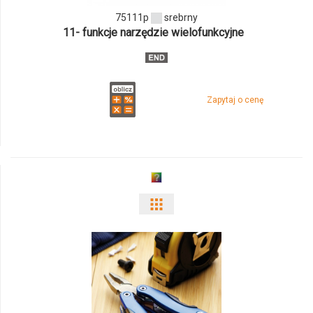
75111p
srebrny
11- funkcje narzędzie wielofunkcyjne
Zapytaj o cenę
Pokaż
odmiany
i
ilości