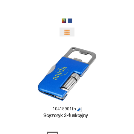
Pokaż
odmiany
i
ilości
produktu
10418901fn
10418901fn
Scyzoryk 3-funkcyjny