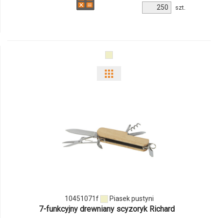
Ilość
szt.
produktu
10450971f
Pokaż
odmiany
i
ilości
produktu
10451071f
10451071f
Piasek pustyni
7-funkcyjny drewniany scyzoryk Richard