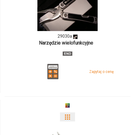
ilości
produktu
29030a
29030a
Narzędzie wielofunkcyjne
Zapytaj o cenę
Pokaż
odmiany