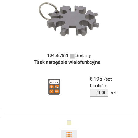
i
ilości
produktu
10458782f
10458782f
Srebrny
Task narzędzie wielofunkcyjne
8.19
zł/szt.
Dla ilości:
Ilość
szt.
produktu
10458782f
Pokaż