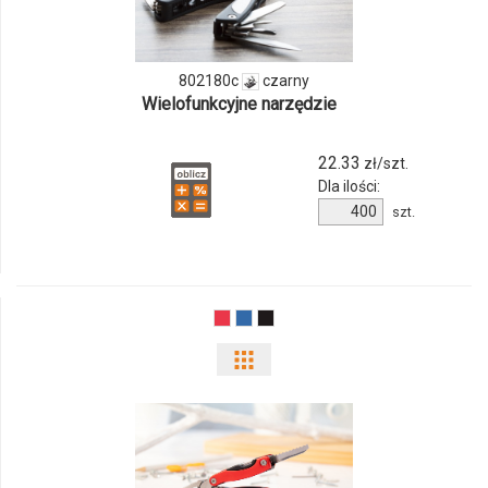
ilości
produktu
802180c
czarny
802180c
Wielofunkcyjne narzędzie
22.33
zł/szt.
Dla ilości:
Ilość
szt.
produktu
802180c
Pokaż
odmiany
i