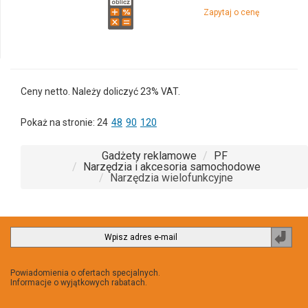
Zapytaj o cenę
Ceny netto. Należy doliczyć 23% VAT.
Pokaż na stronie:
24
48
90
120
Gadżety reklamowe
PF
Narzędzia i akcesoria samochodowe
Narzędzia wielofunkcyjne
Zapi
do
newsl
Powiadomienia o ofertach specjalnych.
Informacje o wyjątkowych rabatach.