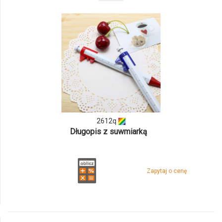
odmiany
i
ilości
produktu
2612q
2612q
Długopis z suwmiarką
Zapytaj o cenę