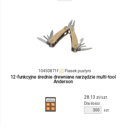
odmiany
i
ilości
produktu
10450871f
10450871f
Piasek pustyni
12-funkcyjne średnie drewniane narzędzie multi-tool
Anderson
28.13
zł/szt.
Dla ilości:
Ilość
szt.
produktu
10450871f