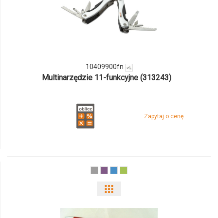
ilości
produktu
10409900fn
10409900fn
Multinarzędzie 11-funkcyjne (313243)
Zapytaj o cenę
Pokaż
odmiany