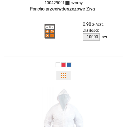
10042900f
czarny
10042900f
Poncho przeciwdeszczowe Ziva
0.98
zł/szt.
Dla ilości:
Ilość
szt.
produktu
10042900f
Pokaż
odmiany
i
ilości
produktu