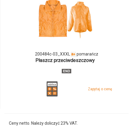
i
ilości
produktu
200484c-
03_XXXL
200484c-03_XXXL
pomarańcz
Płaszcz przeciwdeszczowy
Zapytaj o cenę
Ceny netto. Należy doliczyć 23% VAT.