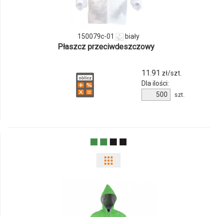
150079c-
01
150079c-01
biały
Płaszcz przeciwdeszczowy
11.91
zł/szt.
Dla ilości:
Ilość
szt.
produktu
150079c-
01
Pokaż
odmiany
i