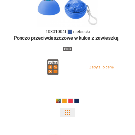
i
ilości
10301004f
niebieski
produktu
Ponczo przeciwdeszczowe w kulce z zawieszką
10301004f
Zapytaj o cenę
Pokaż
odmiany