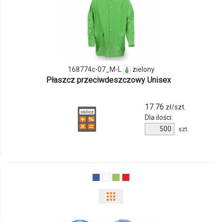
ilości
produktu
168774c-
07_M-
168774c-07_M-L
zielony
L
Płaszcz przeciwdeszczowy Unisex
17.76
zł/szt.
Dla ilości:
Ilość
szt.
produktu
168774c-
07_M-
L
Pokaż
odmiany