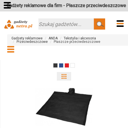
Gadżety reklamowe dla firm - Płaszcze przeciwdeszczowe
Szukaj
Gadżety reklamowe
ANDA
Tekstylia i akcesoria
Przeciwdeszczowe
Płaszcze przeciwdeszczowe
Pokaż
odmiany
i
ilości
produktu