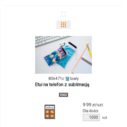
01
Pokaż
odmiany
i
ilości
produktu
806471c
biały
806471c
Etui na telefon z sublimacją
9.99
zł/szt.
Dla ilości:
Ilość
szt.
produktu