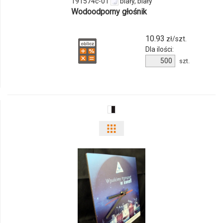
191574c-01
biały, biały
Wodoodporny głośnik
10.93
zł/szt.
Dla ilości:
Ilość
szt.
produktu
191574c-
01
Pokaż
odmiany
i
ilości
produktu