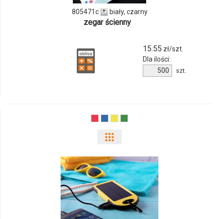
805471c
biały, czarny
zegar ścienny
15.55
zł/szt.
Dla ilości:
Ilość
szt.
produktu
805471c
Pokaż
odmiany
i
ilości
produktu