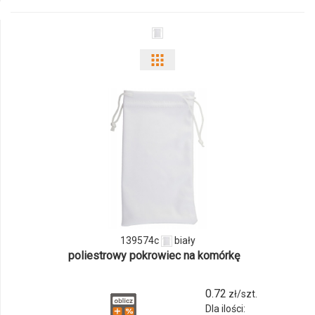
10
Pokaż
odmiany
i
ilości
produktu
139574c
139574c
biały
poliestrowy pokrowiec na komórkę
0.72
zł/szt.
Dla ilości: