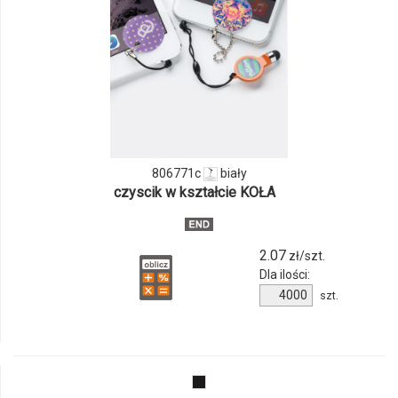
i
ilości
produktu
806771c
806771c
biały
czyscik w kształcie KOŁA
2.07
zł/szt.
Dla ilości:
Ilość
szt.
produktu
806771c