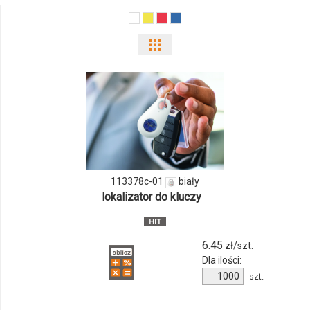
Pokaż
odmiany
i
ilości
produktu
113378c-
113378c-01
biały
lokalizator do kluczy
01
6.45
zł/szt.
Dla ilości:
Ilość
szt.
produktu
113378c-