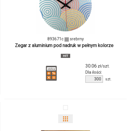
produktu
893671c
893671c
srebrny
Zegar z aluminium pod nadruk w pełnym kolorze
30.06
zł/szt.
Dla ilości:
Ilość
szt.
produktu
893671c
Pokaż