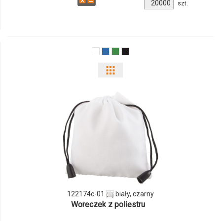
Ilość
szt.
produktu
480980c-
01
Pokaż
odmiany
i
ilości
produktu
122174c-
01
122174c-01
biały, czarny
Woreczek z poliestru