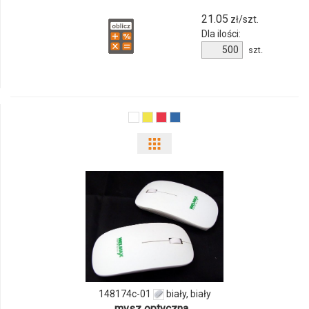
21.05
zł/szt.
Dla ilości:
Ilość
szt.
produktu
111978c-
01
Pokaż
odmiany
i
ilości
produktu
148174c-
148174c-01
biały, biały
01
mysz optyczna