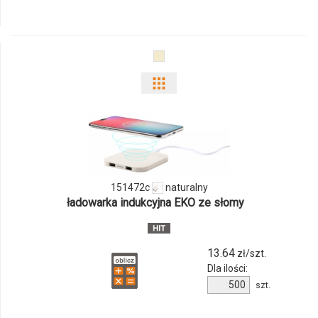
112272c
Pokaż
odmiany
i
ilości
151472c
naturalny
produktu
ładowarka indukcyjna EKO ze słomy
151472c
13.64
zł/szt.
Dla ilości:
Ilość
szt.
produktu
151472c