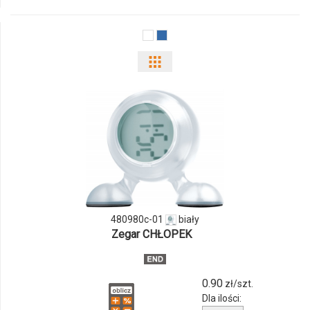
Pokaż
odmiany
i
ilości
produktu
480980c-
480980c-01
biały
01
Zegar CHŁOPEK
0.90
zł/szt.
Dla ilości: