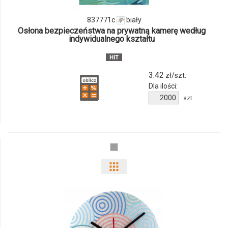
837771c
biały
Osłona bezpieczeństwa na prywatną kamerę według
indywidualnego kształtu
3.42
zł/szt.
Dla ilości:
Ilość
szt.
produktu
837771c
Pokaż
odmiany
i
ilości