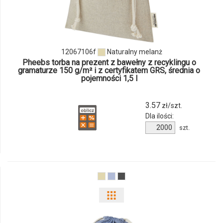
produktu
12067106f
12067106f
Naturalny melanż
Pheebs torba na prezent z bawełny z recyklingu o
gramaturze 150 g/m² i z certyfikatem GRS, średnia o
pojemności 1,5 l
3.57
zł/szt.
Dla ilości:
Ilość
szt.
produktu
12067106f
Pokaż
odmiany