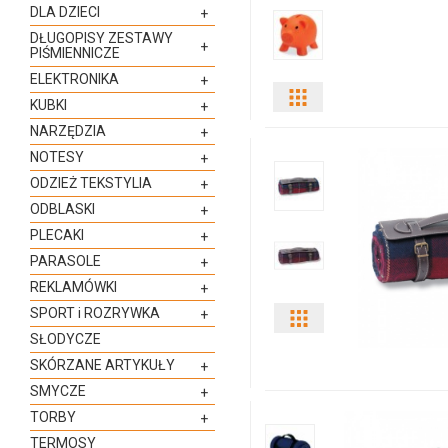
DLA DZIECI
+
DŁUGOPISY ZESTAWY
+
PIŚMIENNICZE
ELEKTRONIKA
+
Pokaż
KUBKI
+
NARZĘDZIA
+
odmiany
NOTESY
+
i
ODZIEŻ TEKSTYLIA
+
ODBLASKI
+
ilości
PLECAKI
+
produktu
PARASOLE
+
REKLAMÓWKI
+
8132m-
SPORT i ROZRYWKA
+
Pokaż
12
SŁODYCZE
odmiany
SKÓRZANE ARTYKUŁY
+
SMYCZE
+
i
TORBY
+
ilości
TERMOSY