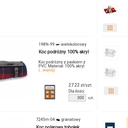
8132m-
12
Pokaż
odmian
1989i-99
wielokolorowy
i
Koc podróżny 100% akryl
ilości
Koc podróżny z paskiem z
PVC. Materiał: 100% akryl.
(...więcej)
produkt
8252m
27.22
zł/szt.
Dla ilości:
Pokaż
04
Ilość
szt.
odmia
produktu
1989i-
i
99
7245m-04
granatowy
ilości
Koc polarowy tobołek