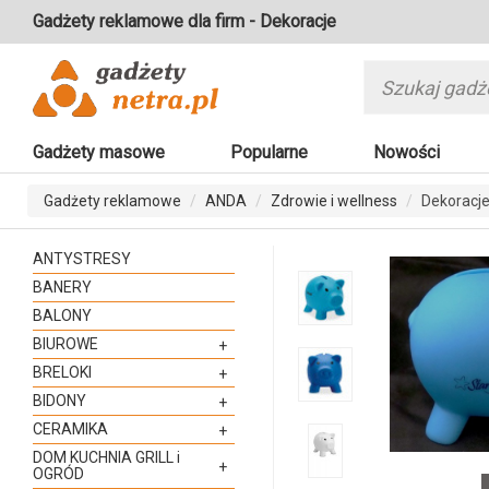
Gadżety reklamowe dla firm - Dekoracje
Gadżety masowe
Popularne
Nowości
Gadżety reklamowe
ANDA
Zdrowie i wellness
Dekoracj
ANTYSTRESY
BANERY
BALONY
BIUROWE
+
BRELOKI
+
BIDONY
+
CERAMIKA
+
DOM KUCHNIA GRILL i
+
OGRÓD