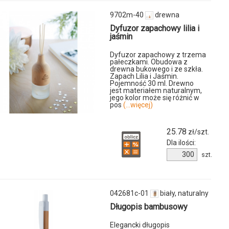
-
01
9702m-40
drewna
Dyfuzor zapachowy lilia i
jaśmin
Dyfuzor zapachowy z trzema
pałeczkami. Obudowa z
drewna bukowego i ze szkła.
Zapach Lilia i Jaśmin.
Pojemność 30 ml. Drewno
jest materiałem naturalnym,
jego kolor może się różnić w
pos
(...więcej)
25.78
zł/szt.
Dla ilości:
u
Ilość
szt.
produktu
9702m-
40
042681c-01
biały, naturalny
Długopis bambusowy
Elegancki długopis