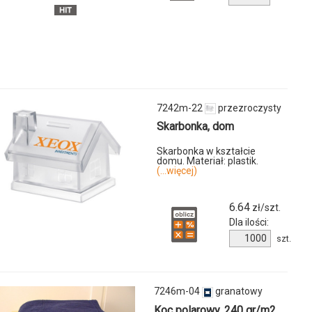
produktu
8252m-
04
y
7242m-22
przezroczysty
Skarbonka, dom
Skarbonka w kształcie
domu. Materiał: plastik.
(...więcej)
u
-
6.64
zł/szt.
Dla ilości:
Ilość
szt.
ny
produktu
7242m-
22
7246m-04
granatowy
Koc polarowy. 240 gr/m2