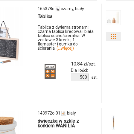
183074c
165378c
czarny, biały
01
Tablica
Tablica z dwiema stronami:
czarna tablica kredowa i biała
tablica suchościeralna. W
Pokaż
zestawie 3 kredki, 1
flamaster i gumka do
ścierania.
(...więcej)
odmiany
i
10.84
zł/szt.
Dla ilości:
ilości
Ilość
szt.
produktu
produkt
165378c
9702m-
40
143972c-01
biały
świeczka w szkle z
korkiem WANILIA