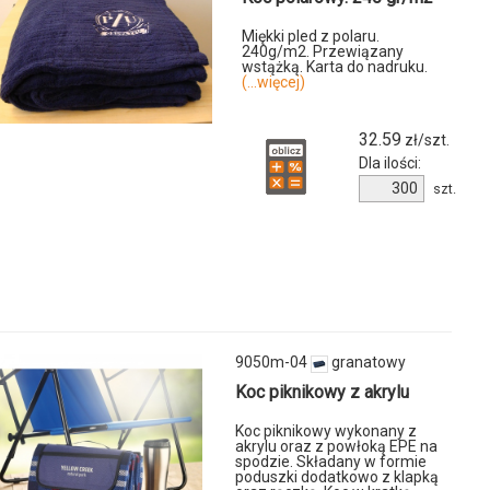
tu
Miękki pled z polaru.
240g/m2. Przewiązany
wstążką. Karta do nadruku.
-
(...więcej)
32.59
zł/szt.
Dla ilości:
Ilość
szt.
produktu
7246m-
04
y
9050m-04
granatowy
Koc piknikowy z akrylu
Koc piknikowy wykonany z
akrylu oraz z powłoką EPE na
spodzie. Składany w formie
u
poduszki dodatkowo z klapką