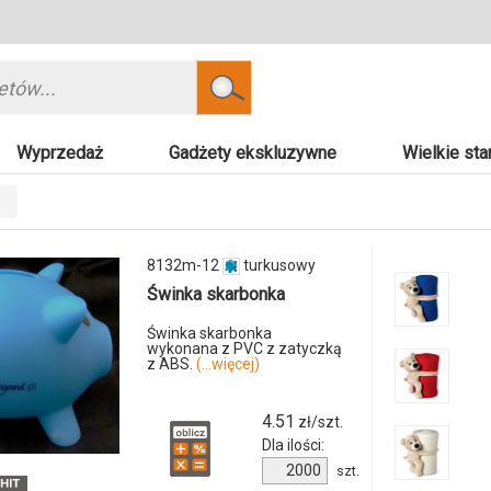
Szukaj
Wyprzedaż
Gadżety ekskluzywne
Wielkie sta
e
8132m-12
turkusowy
Świnka skarbonka
Świnka skarbonka
wykonana z PVC z zatyczką
z ABS.
(...więcej)
4.51
zł/szt.
Dla ilości:
Ilość
szt.
produktu