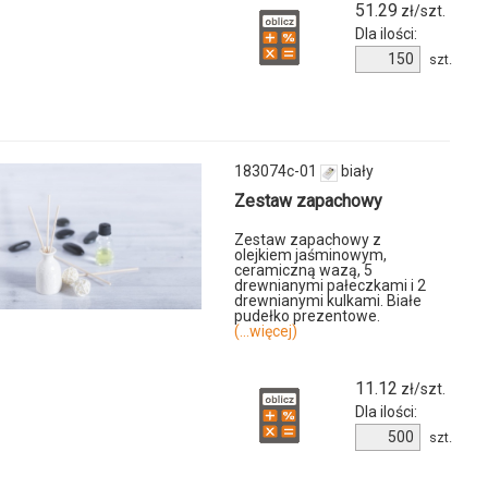
51.29
zł/szt.
Dla ilości:
Ilość
szt.
produktu
9089m-
02
183074c-01
biały
Zestaw zapachowy
Zestaw zapachowy z
olejkiem jaśminowym,
ceramiczną wazą, 5
u
drewnianymi pałeczkami i 2
drewnianymi kulkami. Białe
pudełko prezentowe.
(...więcej)
11.12
zł/szt.
Dla ilości:
Ilość
szt.
u
produktu
183074c-