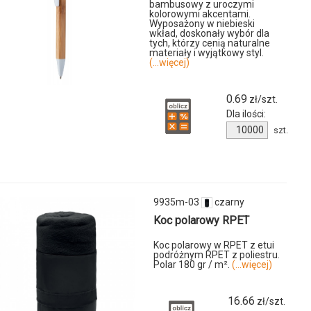
bambusowy z uroczymi
kolorowymi akcentami.
Wyposażony w niebieski
wkład, doskonały wybór dla
tych, którzy cenią naturalne
materiały i wyjątkowy styl.
(...więcej)
0.69
zł/szt.
Dla ilości:
Ilość
szt.
produktu
042681c-
01
9935m-03
czarny
Koc polarowy RPET
Koc polarowy w RPET z etui
podróżnym RPET z poliestru.
Polar 180 gr / m².
(...więcej)
u
-
16.66
zł/szt.