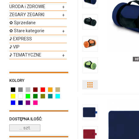
URODA i ZDROWIE
+
produktu
ZEGARY ZEGARKI
+
1989i-
✿ Sprzedane
✿ Stare kategorie
+
99
♪ EXPRESS
♪ VIP
♪ TEMATYCZNE
+
KOLORY
Pokaż
odmiany
i
DOSTĘPNA ILOŚĆ:
ilości
produktu