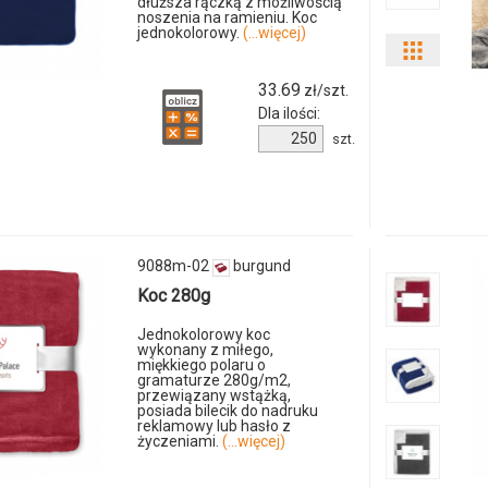
dłuższa rączką z możliwością
noszenia na ramieniu. Koc
7246m
jednokolorowy.
(...więcej)
Pokaż
04
33.69
zł/szt.
odmiany
Dla ilości:
Ilość
i
szt.
produktu
ilości
8822m-
04
produkt
9050m-
9088m-02
burgund
Koc 280g
04
Jednokolorowy koc
wykonany z miłego,
miękkiego polaru o
gramaturze 280g/m2,
przewiązany wstążką,
posiada bilecik do nadruku
reklamowy lub hasło z
życzeniami.
(...więcej)