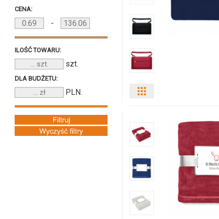
CENA:
7245m-
-
04
ILOŚĆ TOWARU:
szt.
DLA BUDŻETU:
PLN.
Pokaż
odmiany
i
ilości
produktu
8822m-
04