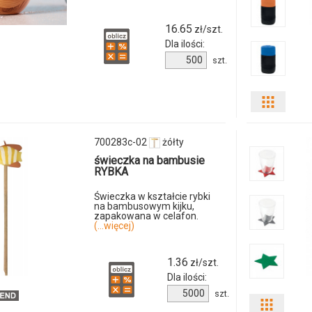
01
16.65
zł/szt.
Dla ilości:
Ilość
szt.
produktu
146972c-
09
Pokaż
odmian
700283c-02
żółty
i
świeczka na bambusie
RYBKA
ilości
Świeczka w kształcie rybki
na bambusowym kijku,
produkt
zapakowana w celafon.
(...więcej)
9935m
1.36
zł/szt.
03
Dla ilości:
Ilość
szt.
Pokaż
produktu