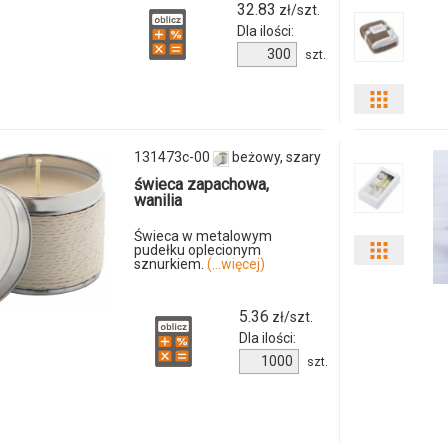
32.83
zł/szt.
Dla ilości:
Ilość
szt.
produktu
9088m-
Pokaż
02
odmiany
131473c-00
beżowy, szary
i
świeca zapachowa,
wanilia
ilości
Świeca w metalowym
pudełku oplecionym
Pokaż
produkt
sznurkiem.
(...więcej)
odmiany
9089m-
5.36
zł/szt.
i
02
Dla ilości:
Ilość
szt.
ilości
produktu
131473c-
produkt
00