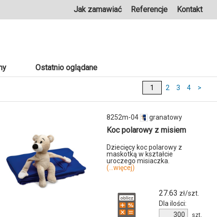
Jak zamawiać
Referencje
Kontakt
ny
Ostatnio oglądane
2
3
4
>
8252m-04
granatowy
Koc polarowy z misiem
Dziecięcy koc polarowy z
maskotką w kształcie
uroczego misiaczka.
(...więcej)
27.63
zł/szt.
Dla ilości:
Ilość
szt.