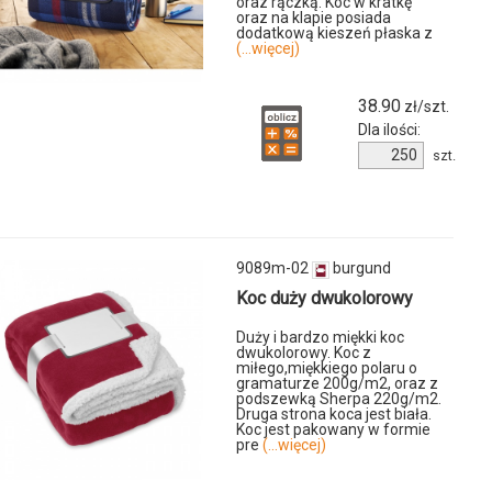
oraz rączką. Koc w kratkę
oraz na klapie posiada
-
dodatkową kieszeń płaska z
(...więcej)
38.90
zł/szt.
Dla ilości:
Ilość
szt.
produktu
9050m-
04
u
9089m-02
burgund
Koc duży dwukolorowy
Duży i bardzo miękki koc
dwukolorowy. Koc z
miłego,miękkiego polaru o
gramaturze 200g/m2, oraz z
podszewką Sherpa 220g/m2.
Druga strona koca jest biała.
Koc jest pakowany w formie
pre
(...więcej)