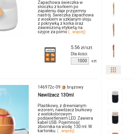
Zapachowa świeczka w
słoiczku z korkiem po
zapaleniu daje przyjemny
nastrój. Świeczka zapachowa
z woskiem w szklanym słoju
z pokrywką z korka oraz
zawieszoną etykietą na
szyjce za pomo
(...więcej)
5.56
zł/szt.
Dla ilości:
Ilość
szt.
produktu
Pokaż
143972c-
01
odmiany
146972c-09
brązowy
i
Nawilżacz 130ml
ilości
Plastikowy, z drewnianym
wzorem, nawilżacz biurkowy
z wielokolorowym
produkt
podświetleniem LED. Zawiera
kabel USB. Pojemność
zbiornika na wodę: 130 ml. W
042681c
kartoniku.
(...więcej)