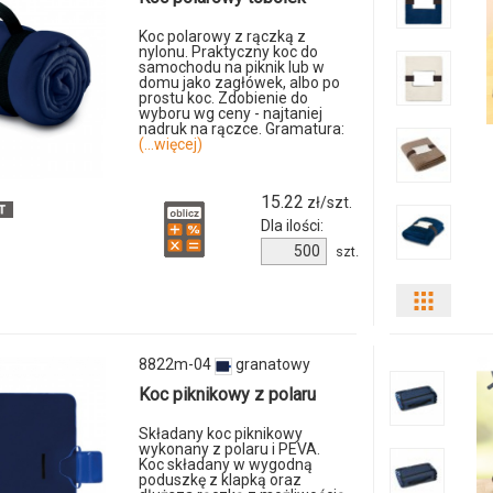
produk
Koc polarowy z rączką z
nylonu. Praktyczny koc do
samochodu na piknik lub w
7242m
domu jako zagłówek, albo po
prostu koc. Zdobienie do
wyboru wg ceny - najtaniej
22
nadruk na rączce. Gramatura:
(...więcej)
15.22
zł/szt.
Dla ilości:
Ilość
szt.
produktu
7245m-
Pokaż
04
odmian
8822m-04
granatowy
i
Koc piknikowy z polaru
ilości
Składany koc piknikowy
wykonany z polaru i PEVA.
Koc składany w wygodną
produkt
poduszkę z klapką oraz