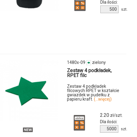
Dla ilości:
Ilość
szt.
produktu
9935m-
03
y
1480x-09
zielony
Zestaw 4 podkładek,
RPET filc
Zestaw 4 podkładek
filcowych RPET w kształcie
u
gwiazdek w pudełku z
papieru kraft.
(...więcej)
-
2.20
zł/szt.
Dla ilości:
Ilość
szt.
produktu